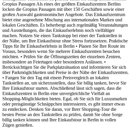
Gropius Passagen Als eines der größten Einkaufszentren Berlins
locken die Gropius Passagen mit über 150 Geschäften sowie einer
großen Auswahl gastronomischer Angebote. Das Einkaufszentrum
bietet eine angenehme Mischung aus internationalen Marken und
lokalen Geschäften. Es beherbergt auch regelmäßig Veranstaltungen
und Ausstellungen, die das Einkaufserlebnis noch vielfältiger
machen. Nutzen Sie einen Tankstopp bei einer der Tankstellen in
der Nähe, um Ihre Einkaufstour ohne Stress fortzusetzen. Praktische
Tipps für Ihr Einkaufserlebnis in Berlin • Planen Sie Ihre Route im
Voraus, besonders wenn Sie mehrere Einkaufszentren besuchen
möchten. • Prüfen Sie die Öffnungszeiten der einzelnen Zentren,
insbesondere an Feiertagen oder besonderen Anlässen. •
Berücksichtigen Sie die Parkplatzsituation und informieren Sie sich
über Parkmöglichkeiten und Preise in der Nähe der Einkaufszentren.
• Fangen Sie den Tag mit einem Preisvergleich an lokalen
Tankstellen an, um sicherzustellen, dass Sie billig tanken, bevor Sie
Ihre Einkaufstour starten. Abschließend lässt sich sagen, dass die
Einkaufszentren in Berlin eine unvergleichliche Vielfalt an
Shopping-Möglichkeiten bieten. Egal, ob Sie sich für Luxusmarken
oder preisgünstige Schnäppchen interessieren, es gibt immer etwas
zu entdecken. Denken Sie daran, vor Ihrer Shopping-Tour die
besten Preise an den Tankstellen zu prüfen, damit Sie ohne Sorge
billig tanken können und Ihre Einkaufstour in Berlin in vollen
Zügen genießen.