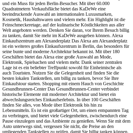
und ein Muss für jeden Berlin-Besucher. Mit über 60.000
Quadratmetern Verkaufsfläche bietet das KaDeWe eine
beeindruckende Auswahl an internationalen Luxusmarken,
Kosmetik, Haushaltswaren und vielem mehr. Ein Highlight ist die
Feinschmeckeretage, auf der kulinarische Köstlichkeiten aus aller
Welt angeboten werden. Denken Sie daran, vor Ihrem Besuch billig
zu tanken, damit Sie mehr im KaDeWe ausgeben können. Alexa
Einkaufszentrum am Alexanderplatz Das Alexa am Alexanderplatz
ist ein weiteres großes Einkaufszentrum in Berlin, das besonders für
seine bunte und moderne Architektur bekannt ist. Mit über 180
Geschäften bietet das Alexa eine große Auswahl an Mode,
Elektronik, Spielsachen und vielem mehr. Dank seiner zentralen
Lage ist es ein beliebter Treffpunkt sowohl für Einheimische als
auch Touristen. Nutzen Sie die Gelegenheit und finden Sie die
besten lokalen Tankstellen, um billig zu tanken, bevor Sie Ihre
Einkaufstour starten. Shopping mit einem Hauch von Geschichte
Gesundbrunnen-Center Das Gesundbrunnen-Center verbindet
historische Elemente mit moderner Architektur und bietet ein
abwechslungsreiches Einkaufserlebnis. In über 100 Geschäften
finden Sie alles, von Mode über Elektronik bis hin zu
Lebensmitteln. Es ist ein großartiger Ort, um einen entspannten Tag
zu verbringen, und bietet viele Gelegenheiten, zwischendurch eine
Pause einzulegen und das Ambiente zu genießen. Wenn Sie mit dem
Auto unterwegs sind, vergessen Sie nicht, die Preise an den
umliegenden Tankstellen zu prüfen, damit Sie billig tanken können.