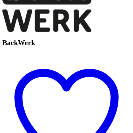
BackWerk